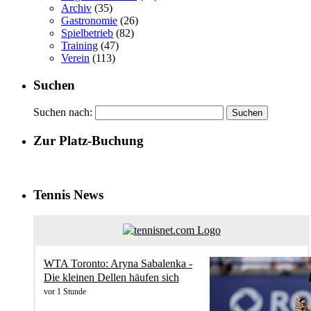
Archiv
(35)
Gastronomie
(26)
Spielbetrieb
(82)
Training
(47)
Verein
(113)
Suchen
Suchen nach:
Zur Platz-Buchung
Tennis News
WTA Toronto: Aryna Sabalenka -
Die kleinen Dellen häufen sich
vor 1 Stunde