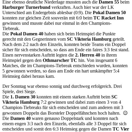
Eine ebenso deutliche Niederlage mussten auch die
Damen 55
beim
Harburger Turnerbund
verkraften. Auch hier war der LK
Unterschied am Endergebnis ablesbar (0:9). Die
Pokal Damen 50
konnten zur gleichen Zeit souverän mit 6:0 beim
TC Racket Inn
gewinnen und musste dabei nur einmal in den Champions-
Tiebreak.
Die
Pokal Damen 40
haben sich beim Heimspiel die Punkte
gerecht mit den Gegnerinnen vom
SC Viktoria Hamburg
geteilt.
Nach dem 2:2 nach den Einzeln, konnten beide Teams ein Doppel
sicher für sich entscheiden, so dass am Ende ein faires 3:3 fest stand.
Einen nervenstarken Auftritt legten die
2. Herren 40
in ihrem
Heimspiel gegen den
Othmarscher TC
hin. Von insgesamt 6
Matches, die im Champions-Tiebreak entschieden wurden, konnten
5 gewonnen werden, so dass am Ende ein hart umkämpfter 5:4
Heimsieg dabei heraus kam.
Der Sonntag war ebenso sonnig und durchweg erfolgreich. Drei
Spiele, drei Siege.
Die
1. Damen 30
konnten mit einem starken Auftritt beim
SC
Viktoria Hamburg
7:2 gewinnen und dabei zum einen 3 von 4
Champion-Tiebreaks für sich entscheiden und zum anderen mit 3
gewonnen Doppeln das Borsteler Doppelfähnchen hoch halten. 😉
Die
Damen 40
waren genauso Doppelstark und konnten nach
einem engen 3:3 nach den Einzeln, ebenfalls alle 3 Doppel für sich
entscheiden und somit den 6:3 Heimsieg gegen die Damen
TC Vier