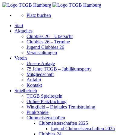
Platz buchen
Start
Aktuelles
Clubbies 26 – Übersicht
Clubbies 26 – Termine
Jugend Clubbies 26
Veranstaltungen
Verein
Unsere Anlage
75 Jahre TCGB – Jubilläumsparty
Mitgliedschaft
Anfahrt
Kontakt
Spielbetrieb
TCGB Spielregeln
Online Platzbuchung
Wingfield – Digitales Tennistraining
Punktspiele
Clubmeisterschaften
Clubmeisterschaften 2025
Jugend Clubmeisterschaften 2025
Clubbies 24