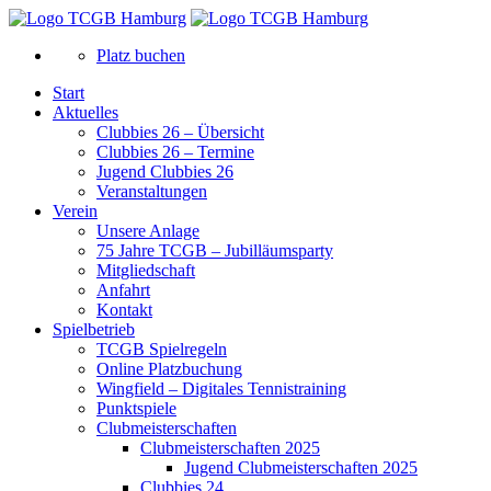
Platz buchen
Start
Aktuelles
Clubbies 26 – Übersicht
Clubbies 26 – Termine
Jugend Clubbies 26
Veranstaltungen
Verein
Unsere Anlage
75 Jahre TCGB – Jubilläumsparty
Mitgliedschaft
Anfahrt
Kontakt
Spielbetrieb
TCGB Spielregeln
Online Platzbuchung
Wingfield – Digitales Tennistraining
Punktspiele
Clubmeisterschaften
Clubmeisterschaften 2025
Jugend Clubmeisterschaften 2025
Clubbies 24