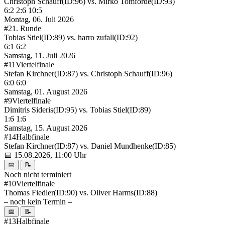
Christoph Schauff
(ID:96)
vs.
Mirko Tomforde
(ID:93)
6:2 2:6 10:5
Montag, 06. Juli 2026
#2
1. Runde
Tobias Stiel
(ID:89)
vs.
harro zufall
(ID:92)
6:1 6:2
Samstag, 11. Juli 2026
#11
Viertelfinale
Stefan Kirchner
(ID:87)
vs.
Christoph Schauff
(ID:96)
6:0 6:0
Samstag, 01. August 2026
#9
Viertelfinale
Dimitris Sideris
(ID:95)
vs.
Tobias Stiel
(ID:89)
1:6 1:6
Samstag, 15. August 2026
#14
Halbfinale
Stefan Kirchner
(ID:87)
vs.
Daniel Mundhenke
(ID:85)
📅 15.08.2026, 11:00 Uhr
📅
📝
Noch nicht terminiert
#10
Viertelfinale
Thomas Fiedler
(ID:90)
vs.
Oliver Harms
(ID:88)
– noch kein Termin –
📅
📝
#13
Halbfinale