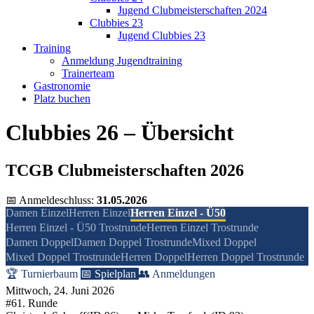
Jugend Clubmeisterschaften 2024
Clubbies 23
Jugend Clubbies 23
Training
Anmeldung Jugendtraining
Trainerteam
Gastronomie
Platz buchen
Clubbies 26 – Übersicht
TCGB Clubmeisterschaften 2026
📅 Anmeldeschluss:
31.05.2026
Damen Einzel
Herren Einzel
Herren Einzel - Ü50
Herren Einzel - Ü50 Trostrunde
Herren Einzel Trostrunde
Damen Doppel
Damen Doppel Trostrunde
Mixed Doppel
Mixed Doppel Trostrunde
Herren Doppel
Herren Doppel Trostrunde
🏆 Turnierbaum
📅 Spielplan
👥 Anmeldungen
Mittwoch, 24. Juni 2026
#6
1. Runde