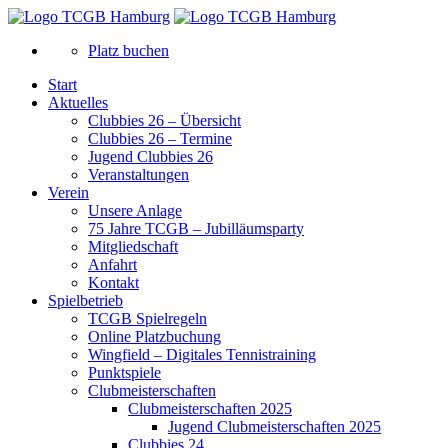
Platz buchen
Start
Aktuelles
Clubbies 26 – Übersicht
Clubbies 26 – Termine
Jugend Clubbies 26
Veranstaltungen
Verein
Unsere Anlage
75 Jahre TCGB – Jubilläumsparty
Mitgliedschaft
Anfahrt
Kontakt
Spielbetrieb
TCGB Spielregeln
Online Platzbuchung
Wingfield – Digitales Tennistraining
Punktspiele
Clubmeisterschaften
Clubmeisterschaften 2025
Jugend Clubmeisterschaften 2025
Clubbies 24