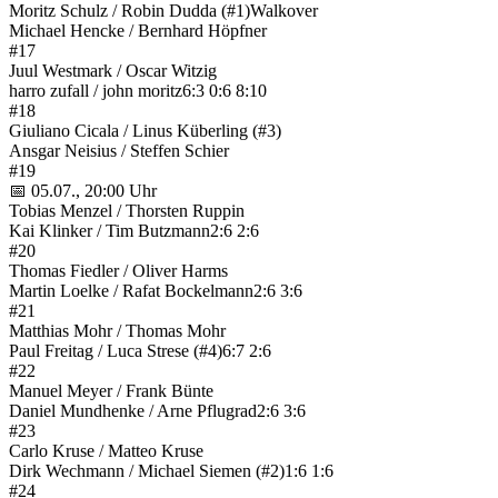
Moritz Schulz / Robin Dudda (#1)
Walkover
Michael Hencke / Bernhard Höpfner
#17
Juul Westmark / Oscar Witzig
harro zufall / john moritz
6:3 0:6 8:10
#18
Giuliano Cicala / Linus Küberling (#3)
Ansgar Neisius / Steffen Schier
#19
📅 05.07., 20:00 Uhr
Tobias Menzel / Thorsten Ruppin
Kai Klinker / Tim Butzmann
2:6 2:6
#20
Thomas Fiedler / Oliver Harms
Martin Loelke / Rafat Bockelmann
2:6 3:6
#21
Matthias Mohr / Thomas Mohr
Paul Freitag / Luca Strese (#4)
6:7 2:6
#22
Manuel Meyer / Frank Bünte
Daniel Mundhenke / Arne Pflugrad
2:6 3:6
#23
Carlo Kruse / Matteo Kruse
Dirk Wechmann / Michael Siemen (#2)
1:6 1:6
#24