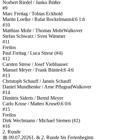
Norbert Riedel / Janko Büßer
#9
Marc Freitag / Tobias Eckhold
Martin Loelke / Rafat Bockelmann
4:6 1:6
#10
Matthias Mohr / Thomas Mohr
Walkover
Stefan Schwarz / Sven Wimmer
#11
Freilos
Paul Freitag / Luca Strese (#4)
#12
Carsten Strese / Josef Viehhauser
Manuel Meyer / Frank Bünte
4:6 4:6
#13
Christoph Schauff / Jannis Schauff
Daniel Mundhenke / Arne Pflugrad
Walkover
#14
Dimitris Sideris / Bernd Meyer
Carlo Kruse / Matteo Kruse
0:6 0:6
#15
Freilos
Dirk Wechmann / Michael Siemen (#2)
#16
2. Runde
📅 09.07.2026
1. & 2. Runde bis Ferienbeginn