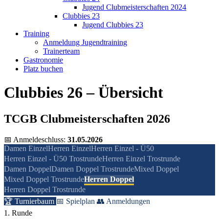
Jugend Clubmeisterschaften 2024
Clubbies 23
Jugend Clubbies 23
Training
Anmeldung Jugendtraining
Trainerteam
Gastronomie
Platz buchen
Clubbies 26 – Übersicht
TCGB Clubmeisterschaften 2026
📅 Anmeldeschluss:
31.05.2026
Damen Einzel
Herren Einzel
Herren Einzel - Ü50
Herren Einzel - Ü50 Trostrunde
Herren Einzel Trostrunde
Damen Doppel
Damen Doppel Trostrunde
Mixed Doppel
Mixed Doppel Trostrunde
Herren Doppel
Herren Doppel Trostrunde
🏆 Turnierbaum
📅 Spielplan
👥 Anmeldungen
1. Runde