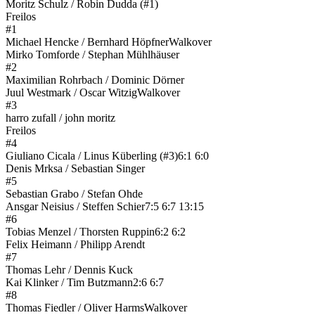
Moritz Schulz / Robin Dudda (#1)
Freilos
#1
Michael Hencke / Bernhard Höpfner
Walkover
Mirko Tomforde / Stephan Mühlhäuser
#2
Maximilian Rohrbach / Dominic Dörner
Juul Westmark / Oscar Witzig
Walkover
#3
harro zufall / john moritz
Freilos
#4
Giuliano Cicala / Linus Küberling (#3)
6:1 6:0
Denis Mrksa / Sebastian Singer
#5
Sebastian Grabo / Stefan Ohde
Ansgar Neisius / Steffen Schier
7:5 6:7 13:15
#6
Tobias Menzel / Thorsten Ruppin
6:2 6:2
Felix Heimann / Philipp Arendt
#7
Thomas Lehr / Dennis Kuck
Kai Klinker / Tim Butzmann
2:6 6:7
#8
Thomas Fiedler / Oliver Harms
Walkover