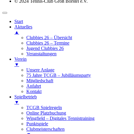
© 2024 Tennis-Club Groß Borstel e.V.
Start
Aktuelles
▲
Clubbies 26 – Übersicht
Clubbies 26 – Termine
Jugend Clubbies 26
Veranstaltungen
Verein
▼
Unsere Anlage
75 Jahre TCGB – Jubilläumsparty
Mitgliedschaft
Anfahrt
Kontakt
Spielbetrieb
▼
TCGB Spielregeln
Online Platzbuchung
Wingfield – Digitales Tennistraining
Punktspiele
Clubmeisterschaften