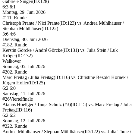
Gabriele Singer
(ID:128)
6:3 6:1
Montag, 29. Juni 2026
#11
1. Runde
Christoph Prante / Nici Prante
(ID:123)
vs.
Andrea Mühlhäuser /
Stephan Mühlhäuser
(ID:122)
3:6 4:6
Dienstag, 30. Juni 2026
#18
2. Runde
Kerstin Görcke / André Görcke
(ID:131)
vs.
Julia Stein / Luk
Kröger
(ID:132)
Walkover
Sonntag, 05. Juli 2026
#20
2. Runde
Marc Freitag / Julia Freitag
(ID:116)
vs.
Christine Bezold-Hornek /
Jürgen Holler
(ID:125)
6:2 6:0
Samstag, 11. Juli 2026
#26
Viertelfinale
Atanas Hoellger / Tanja Schulz (#3)
(ID:115)
vs.
Marc Freitag / Julia
Freitag
(ID:116)
6:2 6:2
Sonntag, 12. Juli 2026
#22
2. Runde
Andrea Mühlhäuser / Stephan Mühlhäuser
(ID:122)
vs.
Julia Thole /