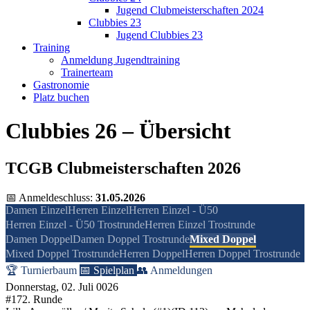
Jugend Clubmeisterschaften 2024
Clubbies 23
Jugend Clubbies 23
Training
Anmeldung Jugendtraining
Trainerteam
Gastronomie
Platz buchen
Clubbies 26 – Übersicht
TCGB Clubmeisterschaften 2026
📅 Anmeldeschluss:
31.05.2026
Damen Einzel
Herren Einzel
Herren Einzel - Ü50
Herren Einzel - Ü50 Trostrunde
Herren Einzel Trostrunde
Damen Doppel
Damen Doppel Trostrunde
Mixed Doppel
Mixed Doppel Trostrunde
Herren Doppel
Herren Doppel Trostrunde
🏆 Turnierbaum
📅 Spielplan
👥 Anmeldungen
Donnerstag, 02. Juli 0026
#17
2. Runde