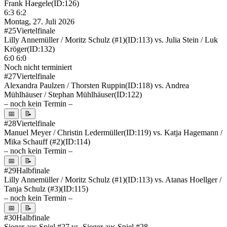
Frank Haegele
(ID:126)
6:3 6:2
Montag, 27. Juli 2026
#25
Viertelfinale
Lilly Annemüller / Moritz Schulz (#1)
(ID:113)
vs.
Julia Stein / Luk
Kröger
(ID:132)
6:0 6:0
Noch nicht terminiert
#27
Viertelfinale
Alexandra Paulzen / Thorsten Ruppin
(ID:118)
vs.
Andrea
Mühlhäuser / Stephan Mühlhäuser
(ID:122)
– noch kein Termin –
📅
📝
#28
Viertelfinale
Manuel Meyer / Christin Ledermüller
(ID:119)
vs.
Katja Hagemann /
Mika Schauff (#2)
(ID:114)
– noch kein Termin –
📅
📝
#29
Halbfinale
Lilly Annemüller / Moritz Schulz (#1)
(ID:113)
vs.
Atanas Hoellger /
Tanja Schulz (#3)
(ID:115)
– noch kein Termin –
📅
📝
#30
Halbfinale
Sieger aus Spiel #27
vs.
Sieger aus Spiel #28