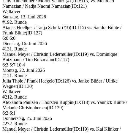
Lilly Annemüller / Moritz Schulz (#1)
(ID:113)
vs.
Mehrdad
Namazian / Nadja Naomi Namazian
(ID:121)
Walkover
Samstag, 13. Juni 2026
#19
2. Runde
Atanas Hoellger / Tanja Schulz (#3)
(ID:115)
vs.
Sandra Bünte /
Frank Bünte
(ID:127)
6:0 6:0
Dienstag, 16. Juni 2026
#13
1. Runde
Manuel Meyer / Christin Ledermüller
(ID:119)
vs.
Dominique
Butzmann / Tim Butzmann
(ID:117)
6:3 5:7 10:4
Montag, 22. Juni 2026
#12
1. Runde
Julia Thole / Frank Haegele
(ID:126)
vs.
Janko Büßer / Ulrike
Wegner
(ID:130)
Walkover
#21
2. Runde
Alexandra Paulzen / Thorsten Ruppin
(ID:118)
vs.
Yannick Bünte /
Melanie Christophersen
(ID:129)
6:2 6:1
Donnerstag, 25. Juni 2026
#23
2. Runde
Manuel Meyer / Christin Ledermüller
(ID:119)
vs.
Kai Klinker /