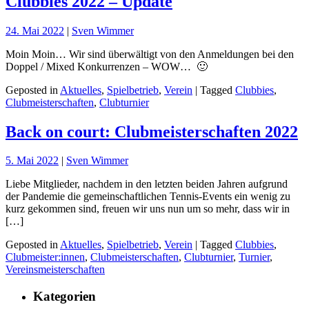
Clubbies 2022 – Update
24. Mai 2022
|
Sven Wimmer
Moin Moin… Wir sind überwältigt von den Anmeldungen bei den
Doppel / Mixed Konkurrenzen – WOW… 🙂
Geposted in
Aktuelles
,
Spielbetrieb
,
Verein
| Tagged
Clubbies
,
Clubmeisterschaften
,
Clubturnier
Back on court: Clubmeisterschaften 2022
5. Mai 2022
|
Sven Wimmer
Liebe Mitglieder, nachdem in den letzten beiden Jahren aufgrund
der Pandemie die gemeinschaftlichen Tennis-Events ein wenig zu
kurz gekommen sind, freuen wir uns nun um so mehr, dass wir in
[…]
Geposted in
Aktuelles
,
Spielbetrieb
,
Verein
| Tagged
Clubbies
,
Clubmeister:innen
,
Clubmeisterschaften
,
Clubturnier
,
Turnier
,
Vereinsmeisterschaften
Kategorien