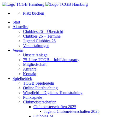
Platz buchen
Start
Aktuelles
Clubbies 26 – Übersicht
Clubbies 26 – Termine
Jugend Clubbies 26
Veranstaltungen
Verein
Unsere Anlage
75 Jahre TCGB – Jubilläumsparty
Mitgliedschaft
Anfahrt
Kontakt
Spielbetrieb
TCGB Spielregeln
Online Platzbuchung
Wingfield – Digitales Tennistraining
Punktspiele
Clubmeisterschaften
Clubmeisterschaften 2025
Jugend Clubmeisterschaften 2025
Clubbies 24