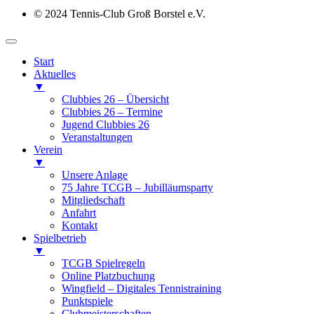
© 2024 Tennis-Club Groß Borstel e.V.
Start
Aktuelles
▼
Clubbies 26 – Übersicht
Clubbies 26 – Termine
Jugend Clubbies 26
Veranstaltungen
Verein
▼
Unsere Anlage
75 Jahre TCGB – Jubilläumsparty
Mitgliedschaft
Anfahrt
Kontakt
Spielbetrieb
▼
TCGB Spielregeln
Online Platzbuchung
Wingfield – Digitales Tennistraining
Punktspiele
Clubmeisterschaften