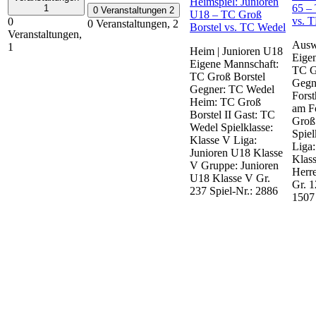
Heimspiel: Junioren
65 –
1
0 Veranstaltungen
2
U18 – TC Groß
vs. 
0
0 Veranstaltungen,
2
Borstel vs. TC Wedel
Veranstaltungen,
Auswä
1
Heim | Junioren U18
Eige
Eigene Mannschaft:
TC G
TC Groß Borstel
Gegn
Gegner: TC Wedel
Fors
Heim: TC Groß
am F
Borstel II Gast: TC
Groß
Wedel Spielklasse:
Spiel
Klasse V Liga:
Liga:
Junioren U18 Klasse
Klass
V Gruppe: Junioren
Herre
U18 Klasse V Gr.
Gr. 1
237 Spiel-Nr.: 2886
1507