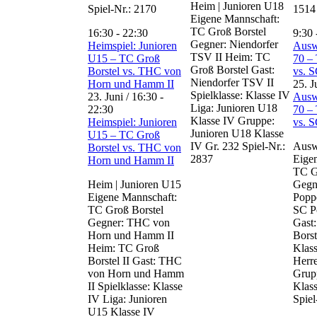
Heim | Junioren U18
Spiel-Nr.: 2170
1514
Eigene Mannschaft:
TC Groß Borstel
16:30
-
22:30
9:30
Gegner: Niendorfer
Heimspiel: Junioren
Auswä
TSV II Heim: TC
U15 – TC Groß
70 –
Groß Borstel Gast:
Borstel vs. THC von
vs. S
Niendorfer TSV II
Horn und Hamm II
25. J
Spielklasse: Klasse IV
23. Juni / 16:30
-
Auswä
Liga: Junioren U18
22:30
70 –
Klasse IV Gruppe:
Heimspiel: Junioren
vs. S
Junioren U18 Klasse
U15 – TC Groß
IV Gr. 232 Spiel-Nr.:
Auswä
Borstel vs. THC von
2837
Eige
Horn und Hamm II
TC G
Heim | Junioren U15
Gegn
Eigene Mannschaft:
Popp
TC Groß Borstel
SC P
Gegner: THC von
Gast
Horn und Hamm II
Borst
Heim: TC Groß
Klass
Borstel II Gast: THC
Herr
von Horn und Hamm
Grup
II Spielklasse: Klasse
Klass
IV Liga: Junioren
Spiel
U15 Klasse IV