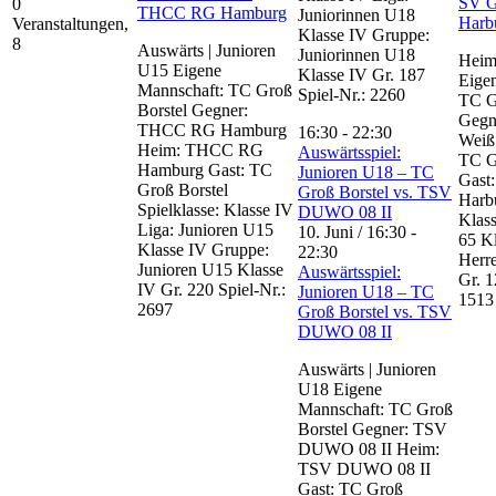
SV G
0
THCC RG Hamburg
Juniorinnen U18
Harb
Veranstaltungen,
Klasse IV Gruppe:
8
Auswärts | Junioren
Juniorinnen U18
Heim
U15 Eigene
Klasse IV Gr. 187
Eige
Mannschaft: TC Groß
Spiel-Nr.: 2260
TC G
Borstel Gegner:
Gegn
THCC RG Hamburg
16:30
-
22:30
Weiß
Heim: THCC RG
Auswärtsspiel:
TC G
Hamburg Gast: TC
Junioren U18 – TC
Gast
Groß Borstel
Groß Borstel vs. TSV
Harbu
Spielklasse: Klasse IV
DUWO 08 II
Klass
Liga: Junioren U15
10. Juni / 16:30
-
65 Kl
Klasse IV Gruppe:
22:30
Herre
Junioren U15 Klasse
Auswärtsspiel:
Gr. 1
IV Gr. 220 Spiel-Nr.:
Junioren U18 – TC
1513
2697
Groß Borstel vs. TSV
DUWO 08 II
Auswärts | Junioren
U18 Eigene
Mannschaft: TC Groß
Borstel Gegner: TSV
DUWO 08 II Heim:
TSV DUWO 08 II
Gast: TC Groß