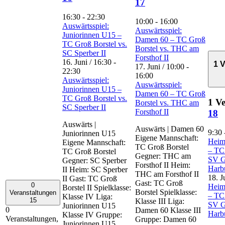
17
16:30
-
22:30
10:00
-
16:00
Auswärtsspiel:
Auswärtsspiel:
Juniorinnen U15 –
Damen 60 – TC Groß
TC Groß Borstel vs.
Borstel vs. THC am
SC Sperber II
Forsthof II
16. Juni / 16:30
-
1 
17. Juni / 10:00
-
22:30
16:00
Auswärtsspiel:
Auswärtsspiel:
Juniorinnen U15 –
Damen 60 – TC Groß
TC Groß Borstel vs.
1 Ve
Borstel vs. THC am
SC Sperber II
Forsthof II
18
Auswärts |
Auswärts | Damen 60
9:30
Juniorinnen U15
Eigene Mannschaft:
Heims
Eigene Mannschaft:
TC Groß Borstel
– TC 
TC Groß Borstel
Gegner: THC am
SV G
Gegner: SC Sperber
Forsthof II Heim:
Harbu
II Heim: SC Sperber
THC am Forsthof II
18. J
II Gast: TC Groß
Gast: TC Groß
0
Heims
Borstel II Spielklasse:
Borstel Spielklasse:
Veranstaltungen
– TC 
Klasse IV Liga:
15
Klasse III Liga:
SV G
Juniorinnen U15
0
Damen 60 Klasse III
Harbu
Klasse IV Gruppe:
Veranstaltungen,
Gruppe: Damen 60
Juniorinnen U15