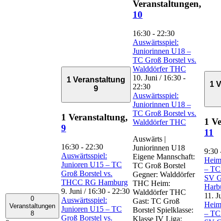
Veranstaltungen,
10
16:30
-
22:30
Auswärtsspiel:
Juniorinnen U18 –
TC Groß Borstel vs.
Walddörfer THC
10. Juni / 16:30
-
1 Veranstaltung
1 
22:30
9
Auswärtsspiel:
Juniorinnen U18 –
TC Groß Borstel vs.
1 Veranstaltung,
1 Ve
Walddörfer THC
9
11
Auswärts |
16:30
-
22:30
Juniorinnen U18
9:30
Auswärtsspiel:
Eigene Mannschaft:
Heims
Junioren U15 – TC
TC Groß Borstel
– TC 
Groß Borstel vs.
Gegner: Walddörfer
SV G
THCC RG Hamburg
THC Heim:
Harb
9. Juni / 16:30
-
22:30
Walddörfer THC
11. J
0
Auswärtsspiel:
Gast: TC Groß
Heims
Veranstaltungen
Junioren U15 – TC
Borstel Spielklasse:
– TC 
8
Groß Borstel vs.
Klasse IV Liga: