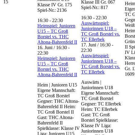
15
Klasse III Gr. 067
Heim
Klasse IV Gr. 175
Spiel-Nr.: 817
Eige
Spiel-Nr.: 2136
TC G
16:30
-
22:30
Gegn
16:30
-
22:30
Auswärtsspiel:
Weiß
Heimspiel: Junioren
Juniorinnen U18 –
Heim
U15 – TC Groß
TC Groß Borstel vs.
Borst
Borstel vs. THC
TC Ellerbek
Grün
Altona-Bahrenfeld II
17. Juni / 16:30
-
II Sp
16. Juni / 16:30
-
22:30
IV Li
22:30
Auswärtsspiel:
Klas
Heimspiel: Junioren
Juniorinnen U18 –
Herr
U15 – TC Groß
TC Groß Borstel vs.
Gr. 1
Borstel vs. THC
TC Ellerbek
1609
Altona-Bahrenfeld II
Auswärts |
Heim | Junioren U15
Juniorinnen U18
Eigene Mannschaft:
Eigene Mannschaft:
TC Groß Borstel
TC Groß Borstel
Gegner: THC Altona-
Gegner: TC Ellerbek
Bahrenfeld II Heim:
Heim: TC Ellerbek
TC Groß Borstel II
Gast: TC Groß
Gast: THC Altona-
Borstel Spielklasse:
Bahrenfeld II
Klasse IV Liga:
Spielklasse: Klasse IV
Juniorinnen U18
Liga: Junioren U15