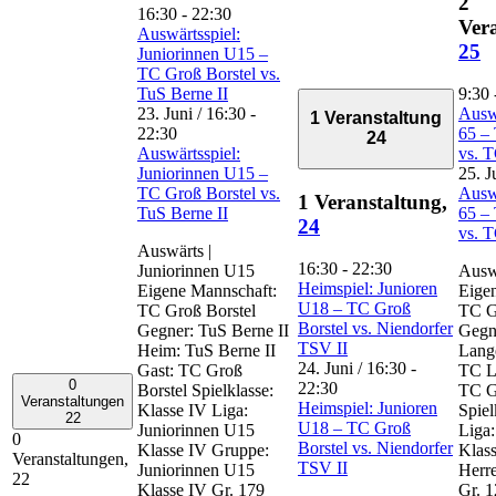
2
16:30
-
22:30
Ver
Auswärtsspiel:
25
Juniorinnen U15 –
TC Groß Borstel vs.
TuS Berne II
9:30
23. Juni / 16:30
-
Auswä
1 Veranstaltung
22:30
65 –
24
Auswärtsspiel:
vs. 
Juniorinnen U15 –
25. J
TC Groß Borstel vs.
Auswä
1 Veranstaltung,
TuS Berne II
65 –
24
vs. 
Auswärts |
16:30
-
22:30
Juniorinnen U15
Auswä
Heimspiel: Junioren
Eigene Mannschaft:
Eige
U18 – TC Groß
TC Groß Borstel
TC G
Borstel vs. Niendorfer
Gegner: TuS Berne II
Gegn
TSV II
Heim: TuS Berne II
Lang
24. Juni / 16:30
-
Gast: TC Groß
TC L
0
22:30
Borstel Spielklasse:
TC G
Veranstaltungen
Heimspiel: Junioren
Klasse IV Liga:
Spiel
22
U18 – TC Groß
Juniorinnen U15
Liga:
0
Borstel vs. Niendorfer
Klasse IV Gruppe:
Klass
Veranstaltungen,
TSV II
Juniorinnen U15
Herre
22
Klasse IV Gr. 179
Gr. 1