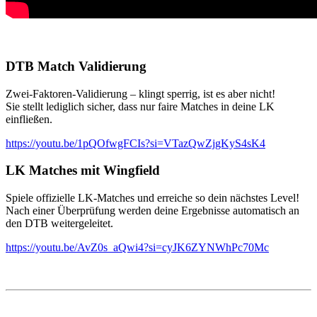
DTB Match Validierung
Zwei-Faktoren-Validierung – klingt sperrig, ist es aber nicht!
Sie stellt lediglich sicher, dass nur faire Matches in deine LK
einfließen.
https://youtu.be/1pQOfwgFCIs?si=VTazQwZjgKyS4sK4
LK Matches mit Wingfield
Spiele offizielle LK-Matches und erreiche so dein nächstes Level!
Nach einer Überprüfung werden deine Ergebnisse automatisch an
den DTB weitergeleitet.
https://youtu.be/AvZ0s_aQwi4?si=cyJK6ZYNWhPc70Mc