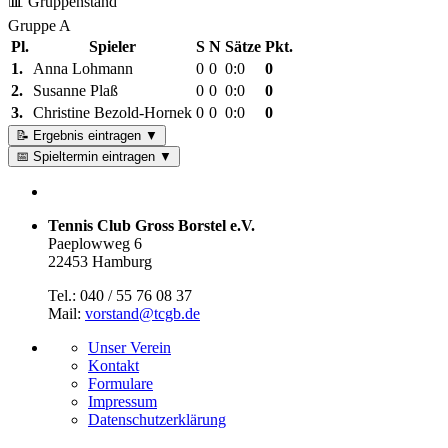
📊 Gruppenstand
Gruppe A
Pl.
Spieler
S
N
Sätze
Pkt.
1.
Anna Lohmann
0
0
0:0
0
2.
Susanne Plaß
0
0
0:0
0
3.
Christine Bezold-Hornek
0
0
0:0
0
📝 Ergebnis eintragen
▼
📅 Spieltermin eintragen
▼
Tennis Club Gross Borstel e.V.
Paeplowweg 6
22453 Hamburg
Tel.: 040 / 55 76 08 37
Mail:
vorstand@tcgb.de
Unser Verein
Kontakt
Formulare
Impressum
Datenschutz­erklärung