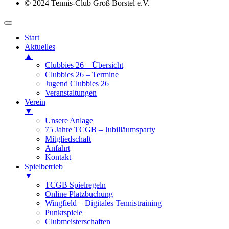
© 2024 Tennis-Club Groß Borstel e.V.
Start
Aktuelles
▲
Clubbies 26 – Übersicht
Clubbies 26 – Termine
Jugend Clubbies 26
Veranstaltungen
Verein
▼
Unsere Anlage
75 Jahre TCGB – Jubilläumsparty
Mitgliedschaft
Anfahrt
Kontakt
Spielbetrieb
▼
TCGB Spielregeln
Online Platzbuchung
Wingfield – Digitales Tennistraining
Punktspiele
Clubmeisterschaften