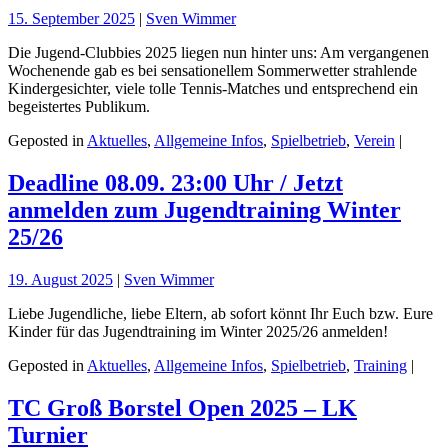
15. September 2025
|
Sven Wimmer
Die Jugend-Clubbies 2025 liegen nun hinter uns: Am vergangenen
Wochenende gab es bei sensationellem Sommerwetter strahlende
Kindergesichter, viele tolle Tennis-Matches und entsprechend ein
begeistertes Publikum.
Geposted in
Aktuelles
,
Allgemeine Infos
,
Spielbetrieb
,
Verein
|
Deadline 08.09. 23:00 Uhr / Jetzt
anmelden zum Jugendtraining Winter
25/26
19. August 2025
|
Sven Wimmer
Liebe Jugendliche, liebe Eltern, ab sofort könnt Ihr Euch bzw. Eure
Kinder für das Jugendtraining im Winter 2025/26 anmelden!
Geposted in
Aktuelles
,
Allgemeine Infos
,
Spielbetrieb
,
Training
|
TC Groß Borstel Open 2025 – LK
Turnier