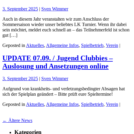
3. September 2025
|
Sven Wimmer
Auch in diesem Jahr veranstalten wir zum Anschluss der
Sommersaison wieder unser beliebtes LK Turnier. Wenn ihr dabei
sein möchtet, meldet euch schnell an – das Teilnehmerfeld ist schon
gut […]
Geposted in
Aktuelles
,
Allgemeine Infos
,
Spielbetrieb
,
Verein
|
UPDATE 07.09. / Jugend Clubbies –
Auslosung und Ansetzungen online
3. September 2025
|
Sven Wimmer
Aufgrund von krankheits- und verletzungsbedingter Absagen hat
sich der Spielplan geändert – Bitte prüft eure Spieltermine!
Geposted in
Aktuelles
,
Allgemeine Infos
,
Spielbetrieb
,
Verein
|
← Ältere News
Kategorien