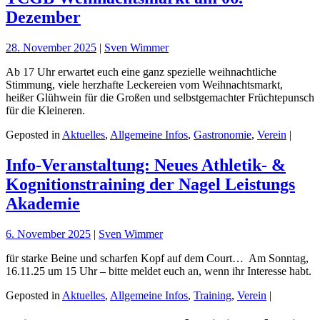
Dezember
28. November 2025
|
Sven Wimmer
Ab 17 Uhr erwartet euch eine ganz spezielle weihnachtliche
Stimmung, viele herzhafte Leckereien vom Weihnachtsmarkt,
heißer Glühwein für die Großen und selbstgemachter Früchtepunsch
für die Kleineren.
Geposted in
Aktuelles
,
Allgemeine Infos
,
Gastronomie
,
Verein
|
Info-Veranstaltung: Neues Athletik- &
Kognitionstraining der Nagel Leistungs
Akademie
6. November 2025
|
Sven Wimmer
für starke Beine und scharfen Kopf auf dem Court… Am Sonntag,
16.11.25 um 15 Uhr – bitte meldet euch an, wenn ihr Interesse habt.
Geposted in
Aktuelles
,
Allgemeine Infos
,
Training
,
Verein
|