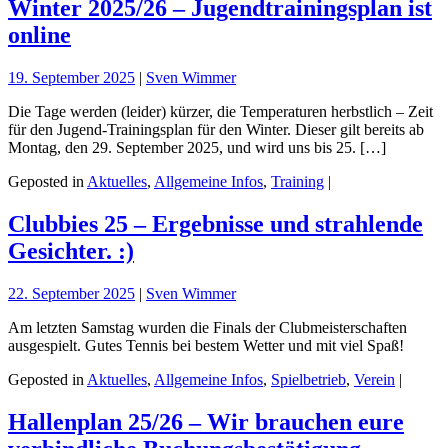
Winter 2025/26 – Jugendtrainingsplan ist
online
19. September 2025
|
Sven Wimmer
Die Tage werden (leider) kürzer, die Temperaturen herbstlich – Zeit
für den Jugend-Trainingsplan für den Winter. Dieser gilt bereits ab
Montag, den 29. September 2025, und wird uns bis 25. […]
Geposted in
Aktuelles
,
Allgemeine Infos
,
Training
|
Clubbies 25 – Ergebnisse und strahlende
Gesichter. :)
22. September 2025
|
Sven Wimmer
Am letzten Samstag wurden die Finals der Clubmeisterschaften
ausgespielt. Gutes Tennis bei bestem Wetter und mit viel Spaß!
Geposted in
Aktuelles
,
Allgemeine Infos
,
Spielbetrieb
,
Verein
|
Hallenplan 25/26 – Wir brauchen eure