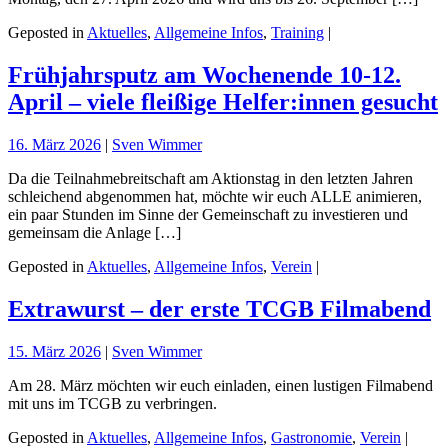
Geposted in
Aktuelles
,
Allgemeine Infos
,
Training
|
Frühjahrsputz am Wochenende 10-12.
April – viele fleißige Helfer:innen gesucht
16. März 2026
|
Sven Wimmer
Da die Teilnahmebreitschaft am Aktionstag in den letzten Jahren
schleichend abgenommen hat, möchte wir euch ALLE animieren,
ein paar Stunden im Sinne der Gemeinschaft zu investieren und
gemeinsam die Anlage […]
Geposted in
Aktuelles
,
Allgemeine Infos
,
Verein
|
Extrawurst – der erste TCGB Filmabend
15. März 2026
|
Sven Wimmer
Am 28. März möchten wir euch einladen, einen lustigen Filmabend
mit uns im TCGB zu verbringen.
Geposted in
Aktuelles
,
Allgemeine Infos
,
Gastronomie
,
Verein
|