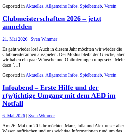
Geposted in
Aktuelles
,
Allgemeine Infos
,
Spielbetrieb
,
Verein
|
Clubmeisterschaften 2026 – jetzt
anmelden
21. Mai 2026
|
Sven Wimmer
Es geht wieder los! Auch in diesem Jahr möchten wir wieder die
Clubmeister:innen ausspielen. Der Modus bleibt der Gleiche, aber
wir haben ein paar Wünsche und Optimierungen umgesetzt. Mehr
dazu […]
Geposted in
Aktuelles
,
Allgemeine Infos
,
Spielbetrieb
,
Verein
|
Infoabend – Erste Hilfe und der
r(w)ichtige Umgang mit dem AED im
Notfall
6. Mai 2026
|
Sven Wimmer
Am 26. Mai um 20 Uhr möchten Marc, Julia und Alex unser aller
Wissen auffrischen und uns wichtige Informationen rund um das