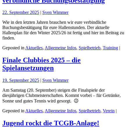
verbindliche Buchungsbestätigung
22. September 2025
|
Sven Wimmer
Wie in den letzten Jahren brauchen wir eure verbindliche
Buchungsbestätigung für eure Hallenstunden. Der aktuelle
Hallenplan für den Winter 2025/26 ist fertig und hier im Beitrag zu
finden.
Geposted in
Aktuelles
,
Allgemeine Infos
,
Spielbetrieb
,
Training
|
Finale Clubbies 2025 – die
Spielansetzungen
19. September 2025
|
Sven Wimmer
Am Samstag (20. September) steigen die Finalspiele der
diesjährigen Clubmeisterschaften. Kommt vorbei – für Getränke,
Sonne und gutes Tennis wird gesorgt. 😉
Geposted in
Aktuelles
,
Allgemeine Infos
,
Spielbetrieb
,
Verein
|
Jugend rockt die TCGB-Anlage!