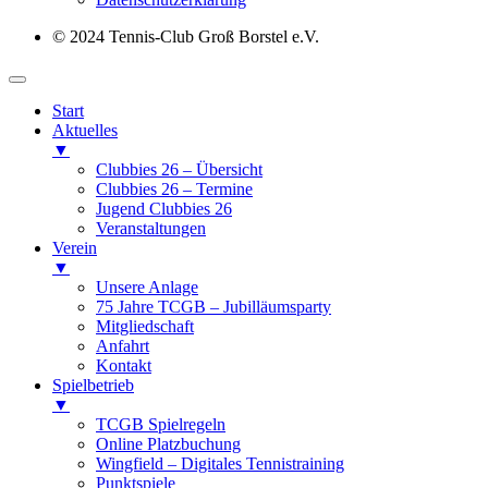
© 2024 Tennis-Club Groß Borstel e.V.
Start
Aktuelles
▼
Clubbies 26 – Übersicht
Clubbies 26 – Termine
Jugend Clubbies 26
Veranstaltungen
Verein
▼
Unsere Anlage
75 Jahre TCGB – Jubilläumsparty
Mitgliedschaft
Anfahrt
Kontakt
Spielbetrieb
▼
TCGB Spielregeln
Online Platzbuchung
Wingfield – Digitales Tennistraining
Punktspiele