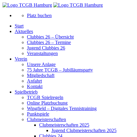
Platz buchen
Start
Aktuelles
Clubbies 26 – Übersicht
Clubbies 26 – Termine
Jugend Clubbies 26
Veranstaltungen
Verein
Unsere Anlage
75 Jahre TCGB – Jubilläumsparty
Mitgliedschaft
Anfahrt
Kontakt
Spielbetrieb
TCGB Spielregeln
Online Platzbuchung
Wingfield – Digitales Tennistraining
Punktspiele
Clubmeisterschaften
Clubmeisterschaften 2025
Jugend Clubmeisterschaften 2025
Clubbies 24