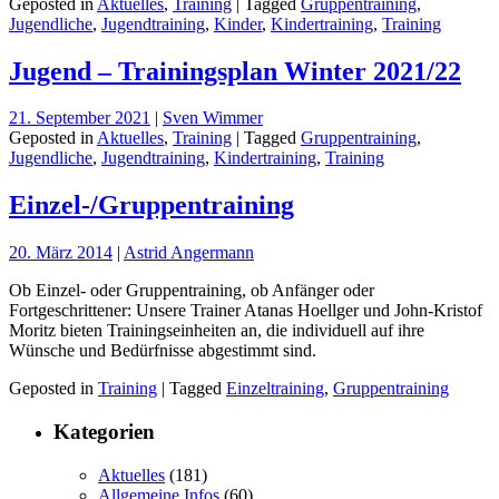
Geposted in
Aktuelles
,
Training
| Tagged
Gruppentraining
,
Jugendliche
,
Jugendtraining
,
Kinder
,
Kindertraining
,
Training
Jugend – Trainingsplan Winter 2021/22
21. September 2021
|
Sven Wimmer
Geposted in
Aktuelles
,
Training
| Tagged
Gruppentraining
,
Jugendliche
,
Jugendtraining
,
Kindertraining
,
Training
Einzel-/Gruppentraining
20. März 2014
|
Astrid Angermann
Ob Einzel- oder Gruppentraining, ob Anfänger oder
Fortgeschrittener: Unsere Trainer Atanas Hoellger und John-Kristof
Moritz bieten Trainingseinheiten an, die individuell auf ihre
Wünsche und Bedürfnisse abgestimmt sind.
Geposted in
Training
| Tagged
Einzeltraining
,
Gruppentraining
Kategorien
Aktuelles
(181)
Allgemeine Infos
(60)