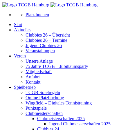
Platz buchen
Start
Aktuelles
Clubbies 26 – Übersicht
Clubbies 26 – Termine
Jugend Clubbies 26
Veranstaltungen
Verein
Unsere Anlage
75 Jahre TCGB – Jubilläumsparty
Mitgliedschaft
Anfahrt
Kontakt
Spielbetrieb
TCGB Spielregeln
Online Platzbuchung
Wingfield – Digitales Tennistraining
Punktspiele
Clubmeisterschaften
Clubmeisterschaften 2025
Jugend Clubmeisterschaften 2025
Clubbies 24