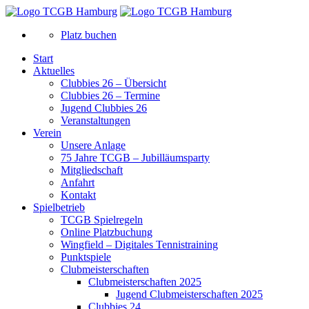
Platz buchen
Start
Aktuelles
Clubbies 26 – Übersicht
Clubbies 26 – Termine
Jugend Clubbies 26
Veranstaltungen
Verein
Unsere Anlage
75 Jahre TCGB – Jubilläumsparty
Mitgliedschaft
Anfahrt
Kontakt
Spielbetrieb
TCGB Spielregeln
Online Platzbuchung
Wingfield – Digitales Tennistraining
Punktspiele
Clubmeisterschaften
Clubmeisterschaften 2025
Jugend Clubmeisterschaften 2025
Clubbies 24