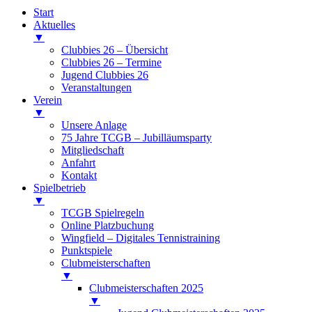
Start
Aktuelles
▼
Clubbies 26 – Übersicht
Clubbies 26 – Termine
Jugend Clubbies 26
Veranstaltungen
Verein
▼
Unsere Anlage
75 Jahre TCGB – Jubilläumsparty
Mitgliedschaft
Anfahrt
Kontakt
Spielbetrieb
▼
TCGB Spielregeln
Online Platzbuchung
Wingfield – Digitales Tennistraining
Punktspiele
Clubmeisterschaften
▼
Clubmeisterschaften 2025
▼